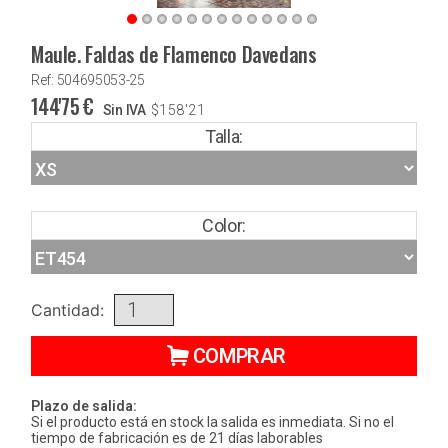
Maule. Faldas de Flamenco Davedans
Ref: 504695053-25
144'75
€
Sin IVA
$
158'21
Talla:
Color:
Cantidad:
COMPRAR
Plazo de salida:
Si el producto está en stock la salida es inmediata. Si no el
tiempo de fabricación es de 21 días laborables