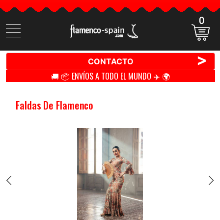
0
Buscar
productos
>
CONTACTO
🚚 📦 ENVÍOS A TODO EL MUNDO ✈️ 🌍
Faldas De Flamenco