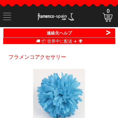
0
商
品
検
>
連絡先ヘルプ
索
🚚 📦 世界中に配送 ✈️ 🌍
フラメンコアクセサリー