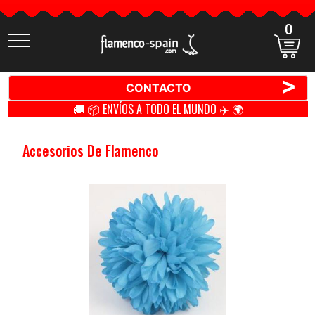
0
Buscar
productos
>
CONTACTO
🚚 📦 ENVÍOS A TODO EL MUNDO ✈️ 🌍
Accesorios De Flamenco