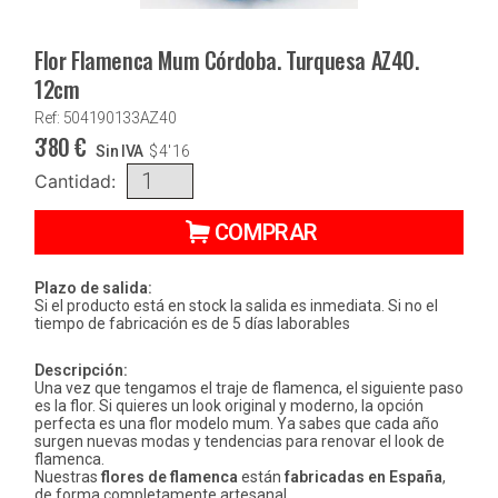
Flor Flamenca Mum Córdoba. Turquesa AZ40.
12cm
Ref: 504190133AZ40
3'80
€
Sin IVA
$
4'16
Cantidad:
COMPRAR
Plazo de salida:
Si el producto está en stock la salida es inmediata. Si no el
tiempo de fabricación es de 5 días laborables
Descripción:
Una vez que tengamos el traje de flamenca, el siguiente paso
es la flor. Si quieres un look original y moderno, la opción
perfecta es una flor modelo mum. Ya sabes que cada año
surgen nuevas modas y tendencias para renovar el look de
flamenca.
Nuestras
flores de flamenca
están
fabricadas en España
,
de forma completamente artesanal.