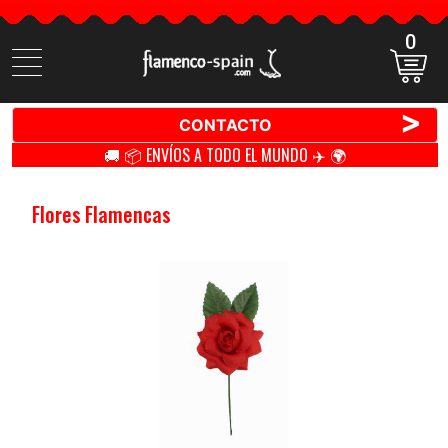
0
Buscar
productos
>
CONTACTO
🚚 📦 ENVÍOS A TODO EL MUNDO ✈️ 🌍
Flores Flamencas