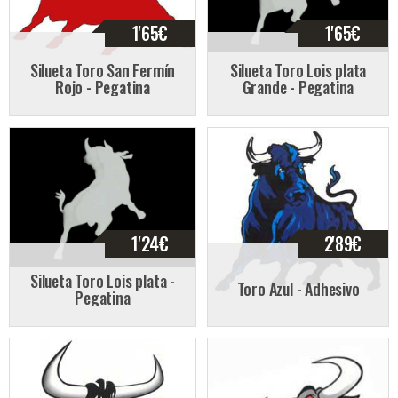
1'65
€
1'65
€
Silueta Toro San Fermín
Silueta Toro Lois plata
Rojo - Pegatina
Grande - Pegatina
1'24
€
2'89
€
Silueta Toro Lois plata -
Toro Azul - Adhesivo
Pegatina