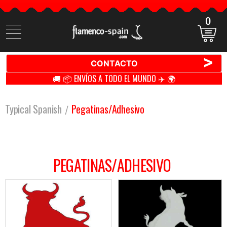
0
Buscar
productos
>
CONTACTO
🚚 📦 ENVÍOS A TODO EL MUNDO ✈️ 🌍
Typical Spanish
Pegatinas/Adhesivo
PEGATINAS/ADHESIVO