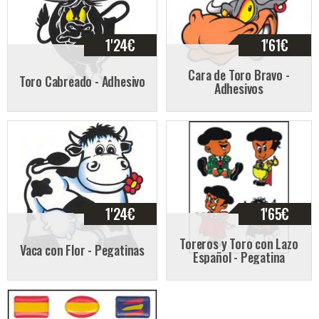
1'24
€
1'61
€
Cara de Toro Bravo -
Toro Cabreado - Adhesivo
Adhesivos
1'24
€
1'65
€
Toreros y Toro con Lazo
Vaca con Flor - Pegatinas
Español - Pegatina