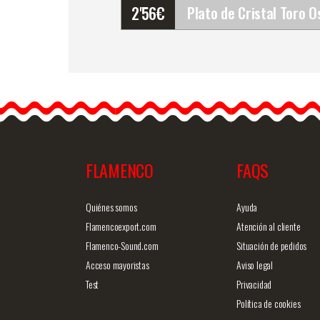
2'56
€
Plato de Cristal Toro
Osborne Warhol. 10X10c
Plato de cristal decorado
con el toro de Osborne al
FLAMENCO
FAQS
Info. detallada
Vista ráp
Quiénes somos
Ayuda
Flamencoexport.com
Atención al cliente
Flamenco-Sound.com
Situación de pedidos
Acceso mayoristas
Aviso legal
Test
Privacidad
Política de cookies