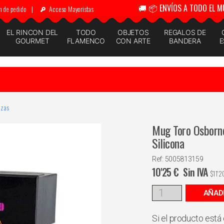
🚚 📦 ENVÍOS A TODO EL M
n de pedido
|
Acceso Mayoristas
EL RINCON DEL
TODO
OBJETOS
REGALOS DE
GOURMET
FLAMENCO
CON ARTE
BANDERA
E
azas
Mug Toro Osborne 
Silicona
Ref: 5005813159
10'25
€
Sin IVA
$
11'2
AÑAD
Si el producto está 