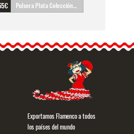
55
€
Pulsera Plata Colección Eres lo Más. España
Pulsera Plata Colección
Eres lo Más. España
Descubre la exquisita
pulsera de Promojoya con
detalles…
Info. detallada
Vista rápida
Exportamos Flamenco a todos
los países del mundo