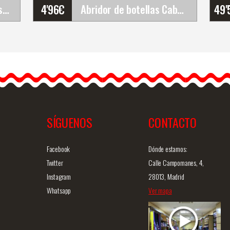
4'96
€
49'
Plato de Cristal Toro Osborne Warhol. 10X10cm
Abridor de botellas Cabeza de Toro Gaudi con&hellip;
Abridor de botellas Cabeza
m
de Toro Gaudi con España
OLÉ MOSAIC
…
Por fin algo realmente útil
para…
SÍGUENOS
CONTACTO
ida
Info. detallada
Vista rápida
Facebook
Dónde estamos:
Twitter
Calle Campomanes, 4,
Instagram
28013, Madrid
Whatsapp
Ver mapa