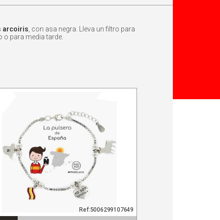
 arcoiris
, con asa negra. Lleva un filtro para
o o para media tarde.
Ref:5006299107649