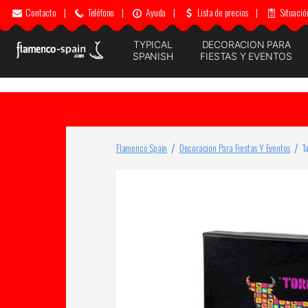
Contacto
|
Teléfono
|
Ayuda
|
Lista de precios
|
Situació
TYPICAL
DECORACION PARA
SPANISH
FIESTAS Y EVENTOS
Flamenco Spain
Decoracion Para Fiestas Y Eventos
T