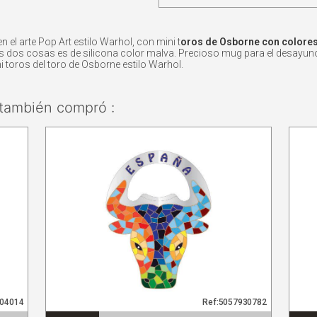
 el arte Pop Art estilo Warhol, con mini t
oros de Osborne con colores
las dos cosas es de silicona color malva. Precioso mug para el desayun
 toros del toro de Osborne estilo Warhol.
también compró :
804014
Ref:5057930782