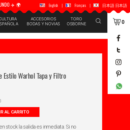
UNDO ✈️ 🌍
🚚 📦 ENVÍOS A TODO EL MUNDO ✈️ 🌍
English
|
Français
|
日本語 日本語
CULTURA
ACCESORIOS
TORO
0
SPAÑOLA
BODAS Y NOVIAS
OSBORNE
Estilo Warhol Tapa y Filtro
0
IR AL CARRITO
en stock la salida es inmediata. Si no