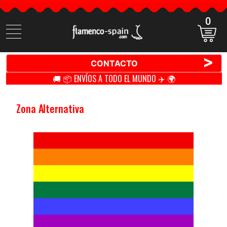
0
Buscar
productos
>
CONTACTO
🚚 📦 ENVÍOS A TODO EL MUNDO ✈️ 🌍
Zona Alternativa