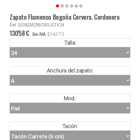
Zapato Flamenco Begoña Cervera. Cordonera
Ref: 50082M29BOXRJSTK34
130'58
€
Sin IVA
$
142'72
Talla:
Anchura del zapato:
Mod.:
Tacón: