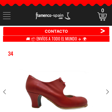
0
Buscar
productos
>
CONTACTO
🚚 📦 ENVÍOS A TODO EL MUNDO ✈️ 🌍
34