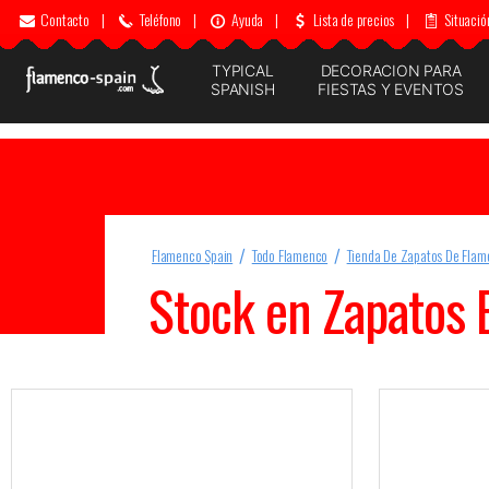
Contacto
|
Teléfono
|
Ayuda
|
Lista de precios
|
Situació
TYPICAL
DECORACION PARA
SPANISH
FIESTAS Y EVENTOS
Flamenco Spain
Todo Flamenco
Tienda De Zapatos De Flam
Stock en Zapatos 