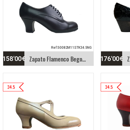
zapato para baile
El za
flamenco, bicolor.…
flam
es u
Info. detallada
Vista rápida
Info. d
Ref:50082M11STK34.5NG
Zapato Flamenco Begoña Cervera. Blucher
158'00
€
176'00
€
Zapato Flamenco Begoña
Zapa
34.5
34.5
Cervera. Blucher
Cerve
Modelo Blucher. Zapato
El M
profesional de baile
abroc
flamenco con…
arrib