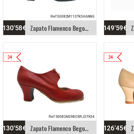
Ref:50082M11STK34ANNG
Zapato Flamenco Begoña Cervera. Blucher
130'58
€
149'59
€
Zapato Flamenco Begoña
Zapa
34
34
Cervera. Blucher
Cerv
Modelo Blucher. Zapato
Mara
profesional de baile
zapat
flamenco con…
flam
Info. detallada
Vista rápida
Info. d
Ref:50082M29BOXRJSTK34
Zapato Flamenco Begoña Cervera. Cordonera
130'58
€
126'45
€