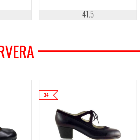
41.5
ERVERA
34