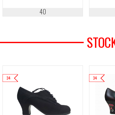
40
STOCK
34
34