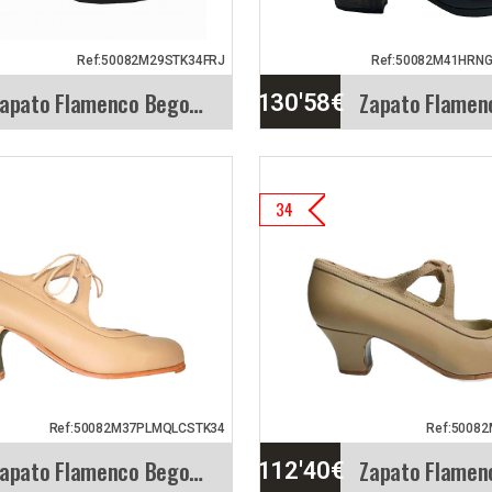
Ref:50082M29STK34FRJ
Ref:50082M41HRN
Zapato Flamenco Begoña Cervera. Cordonera
130'58
€
to Flamenco Begoña
Zapato Flamenco
34
era. Cordonera
Cervera. Tablas He
villoso par de
Regia
os para el baile
El zapato de baile
enco. El…
flamenco Modelo 
es un…
etallada
Vista rápida
Info. detallada
Ref:50082M37PLMQLCSTK34
Ref:5008
Zapato Flamenco Begoña Cervera. Candor
112'40
€