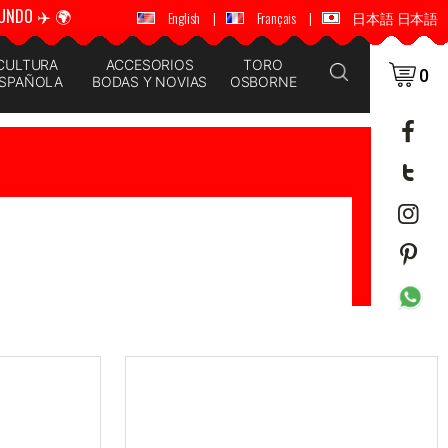
UNDO ✈️ 🌍
🚚 📦 ENVÍOS A TODO EL MUNDO ✈️ 🌍
English
|
Français
|
日本語 日本語
CULTURA
ACCESORIOS
TORO
0
SPAÑOLA
BODAS Y NOVIAS
OSBORNE