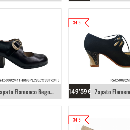
to Flamenco Begoña
Zapato Flamenco
34.5
era. Candor
Cervera. Candor
lo Candor. Elegante
Modelo Candor. E
o para baile
zapato para baile
nco, bicolor.…
flamenco, bicolor
etallada
Vista rápida
Info. detallada
ef:50082M41HRNGPLCBLCOSSTK34.5
Ref:50082M
Zapato Flamenco Begoña Cervera. Tablas Hebilla&hellip;
149'59
€
to Flamenco Begoña
Zapato Flamenco
34.5
ra. Tablas Hebilla
Cervera. Cordone
a
Calado