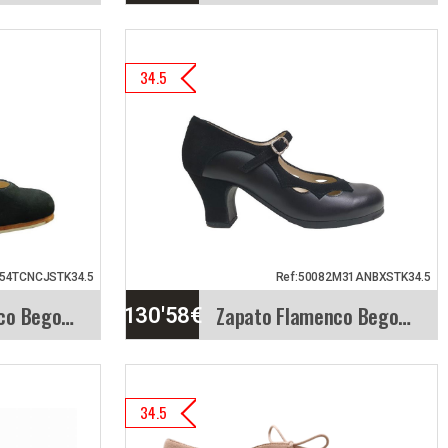
 Begoña
Zapato Flamenco Begoña
34.5
Cervera. Candor
legante
Modelo Candor. Elegante
zapato para baile
.…
flamenco, bicolor.…
Vista rápida
Info. detallada
Vista rápida
54TCNCJSTK34.5
Ref:50082M31ANBXSTK34.5
Zapato Flamenco Begoña Cervera. Cordonera Calado
Zapato Flamenco Begoña Cervera. Estrella
130'58
€
 Begoña
Zapato Flamenco Begoña
34.5
ra
Cervera. Estrella
Zapato de baile