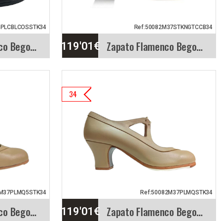
GPLCBLCOSSTK34
Ref:50082M37STKNGTCCB34
Zapato Flamenco Begoña Cervera. Tablas Hebilla&hellip;
Zapato Flamenco Begoña Cervera. Candor
119'01
€
 Begoña
Zapato Flamenco Begoña
34
billa
Cervera. Candor
Modelo Candor. Elegante
zapato para baile
Tablas
flamenco, bicolor.…
Vista rápida
Info. detallada
Vista rápida
2M37PLMQ5STK34
Ref:50082M37PLMQSTK34
Zapato Flamenco Begoña Cervera. Candor
Zapato Flamenco Begoña Cervera. Candor
119'01
€