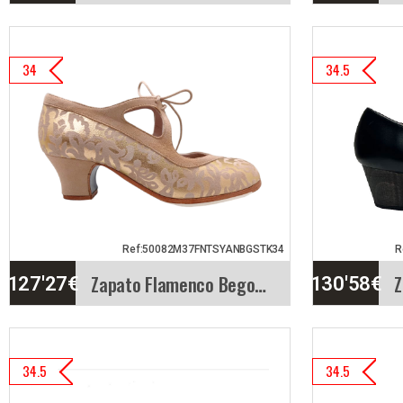
Zapato Flamenco Begoña
Zapa
34
34.5
Cervera. Cordonera
Cerv
Maravilloso par de
Mode
zapatos para el baile
zapat
flamenco. El…
flame
Info. detallada
Vista rápida
Info. d
Ref:50082M37FNTSYANBGSTK34
R
Zapato Flamenco Begoña Cervera. Candor
127'27
€
130'58
€
Zapato Flamenco Begoña
Zapa
34.5
34.5
Cervera. Candor
Cerve
Modelo Candor. Elegante
Regi