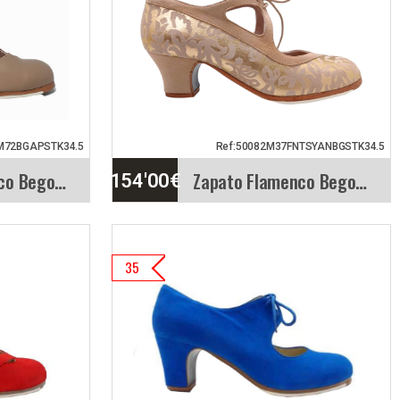
era
flamenco Estrella basado
cado en
en el modelo…
Vista rápida
Info. detallada
Vista rápida
M72BGAPSTK34.5
Ref:50082M37FNTSYANBGSTK34.5
Zapato Flamenco Begoña Cervera. Dulce
Zapato Flamenco Begoña Cervera. Candor
154'00
€
 Begoña
Zapato Flamenco Begoña
35
Cervera. Candor
acias a
Modelo Candor. Elegante
a una
zapato para baile
flamenco, bicolor.…