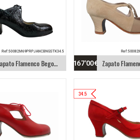
pato de baile
El Modelo Cordon
enco Modelo Tablas
calado está fabri
n…
piel,…
etallada
Vista rápida
Info. detallada
Ref:50082M69PRPJANCBNGSTK34.5
Ref:50082
Zapato Flamenco Begoña Cervera. Arty
167'00
€
to Flamenco Begoña
Zapato Flamenco
34.5
ra. Arty
Cervera. Dulce
odelo Arty va
Begoña Cervera gr
hado en la parte de
su creatividad cre
a del…
marca…