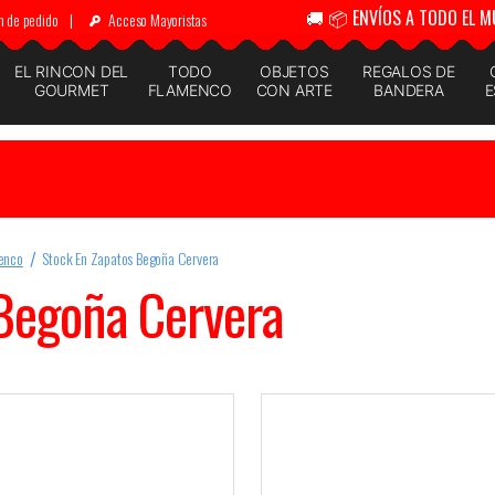
🚚 📦 ENVÍOS A TODO EL M
n de pedido
|
Acceso Mayoristas
EL RINCON DEL
TODO
OBJETOS
REGALOS DE
GOURMET
FLAMENCO
CON ARTE
BANDERA
E
enco
Stock En Zapatos Begoña Cervera
Begoña Cervera