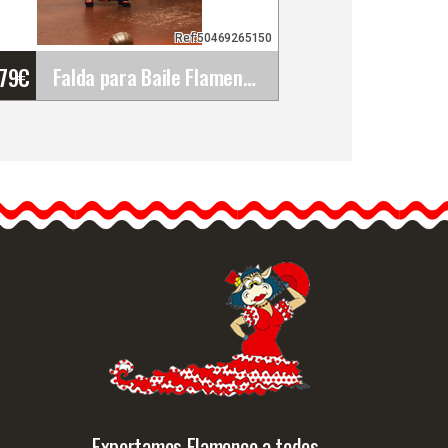
Ref:50469265150
'79
€
Falda para Baile Flamenco Jerez Crespón. Davedans
Falda para Baile Flamenco
Jerez Crespón. Davedans
Falda ajustada con fajin.
Costura en el…
Info. detallada
Vista rápida
Exportamos Flamenco a todos