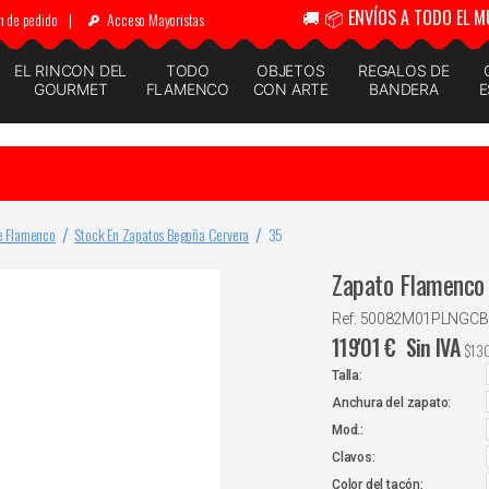
🚚 📦 ENVÍOS A TODO EL M
n de pedido
|
Acceso Mayoristas
EL RINCON DEL
TODO
OBJETOS
REGALOS DE
GOURMET
FLAMENCO
CON ARTE
BANDERA
E
e Flamenco
Stock En Zapatos Begoña Cervera
35
Zapato Flamenco 
Ref: 50082M01PLNGC
119'01
€
Sin IVA
$
13
Talla:
Anchura del zapato:
Mod.:
Clavos:
Color del tacón: