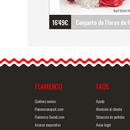
Ref:5041
16'49
€
Conjunto de Flores de
Flamenca (Ramillete).
Rosalba
Verte favorecida es lo
importante. Piensa en qu
FLAMENCO
FAQS
Info. detallada
Vista ráp
Quiénes somos
Ayuda
Flamencoexport.com
Atención al cliente
Flamenco-Sound.com
Situación de pedidos
Acceso mayoristas
Aviso legal