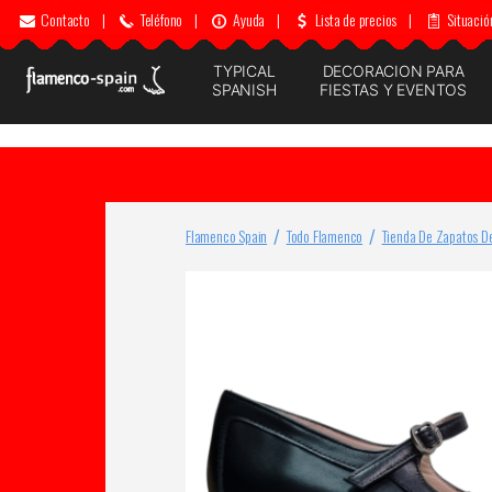
Contacto
|
Teléfono
|
Ayuda
|
Lista de precios
|
Situació
TYPICAL
DECORACION PARA
SPANISH
FIESTAS Y EVENTOS
Flamenco Spain
Todo Flamenco
Tienda De Zapatos D