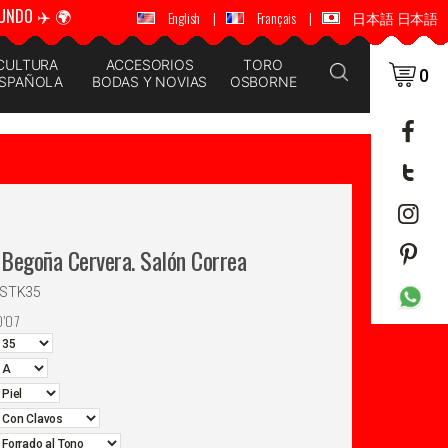
UNDO ✈️ 🌍
🚚 📦 ENVÍOS A TODO EL MUNDO ✈️ 🌍
English
|
Français
|
日本語 日本語
CULTURA
ACCESORIOS
TORO
0
SPAÑOLA
BODAS Y NOVIAS
OSBORNE
Begoña Cervera. Salón Correa
BSTK35
0'07