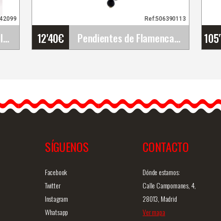
942099
Ref:506390113
12'40
€
105
Conjunto de Flores de Flamenca (Ramillete).&hellip;
Pendientes de Flamenca Originales
Pendientes de Flamenca
Originales
Los pendientes de
flamenca son vistosos e
e…
ideales para lucirlos con…
SÍGUENOS
CONTACTO
ida
Info. detallada
Vista rápida
Facebook
Dónde estamos:
Twitter
Calle Campomanes, 4,
Instagram
28013, Madrid
Whatsapp
Ver mapa