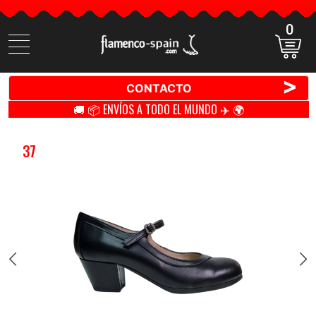
0
Buscar
productos
>
CONTACTO
🚚 📦 ENVÍOS A TODO EL MUNDO ✈️ 🌍
37