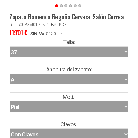
Zapato Flamenco Begoña Cervera. Salón Correa
Ref: 50082M01PLNGCBSTK37
119'01
€
SIN IVA
$
130'07
Talla:
Anchura del zapato:
Mod.:
Clavos: