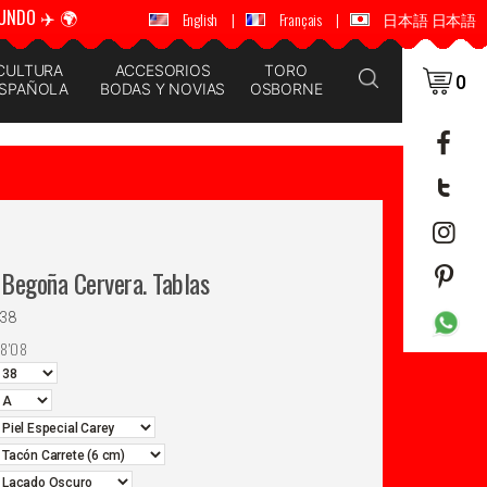
UNDO ✈️ 🌍
🚚 📦 ENVÍOS A TODO EL MUNDO ✈️ 🌍
English
|
Français
|
日本語 日本語
CULTURA
ACCESORIOS
TORO
0
SPAÑOLA
BODAS Y NOVIAS
OSBORNE
Begoña Cervera. Tablas
38
58'08