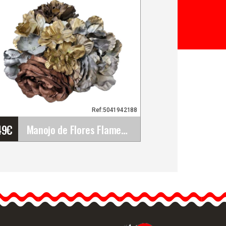
Ref:5041942188
49
€
Manojo de Flores Flamencas. 42188
Manojo de Flores
Flamencas. 42188
Los ramilletes de flamenco
de distintas flores son
estilosos,…