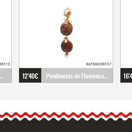
695112
Ref:506390157
12'40
€
16'
. Faldas de Flamenco Davedans
Pendientes de Flamenca y Fiesta
Pendientes de Flamenca y
Fiesta
Os presentamos
pendientes de flamenca
hechos a mano