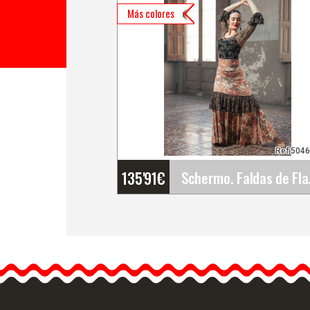
Más colores
Ref:504
135'91
€
Schermo
Schermo. Faldas de
Flamenco Davedans
Falda larga con fajín.
Entallado en cadera.
Aplicación de…