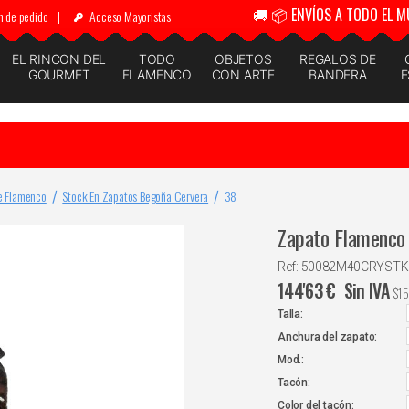
🚚 📦 ENVÍOS A TODO EL M
n de pedido
|
Acceso Mayoristas
EL RINCON DEL
TODO
OBJETOS
REGALOS DE
GOURMET
FLAMENCO
CON ARTE
BANDERA
E
e Flamenco
Stock En Zapatos Begoña Cervera
38
Zapato Flamenco 
Ref: 50082M40CRYSTK
144'63
€
Sin IVA
$
1
Talla:
Anchura del zapato:
Mod.:
Tacón:
Color del tacón: