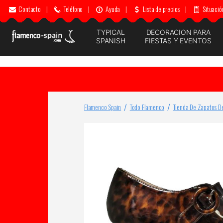
Contacto
|
Teléfono
|
Ayuda
|
Lista de precios
|
Situació
TYPICAL
DECORACION PARA
SPANISH
FIESTAS Y EVENTOS
Flamenco Spain
Todo Flamenco
Tienda De Zapatos D