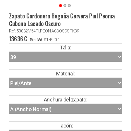
Zapato Cordonera Begoña Cervera Piel Peonia
Cubano Lacado Oscuro
Ref: 50082M54PLPEONIACBOSCSTK39
136'36
€
Sin IVA
$
149'04
Talla:
Material:
Anchura del zapato:
Tacón: