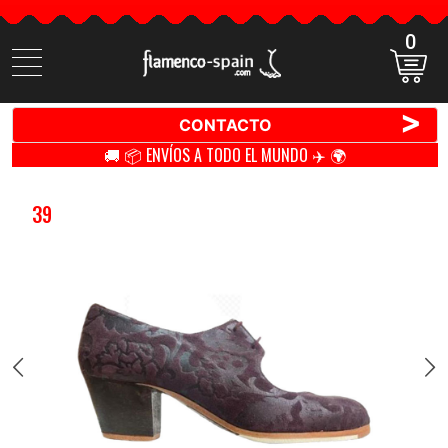
0
Buscar
productos
>
CONTACTO
🚚 📦 ENVÍOS A TODO EL MUNDO ✈️ 🌍
39