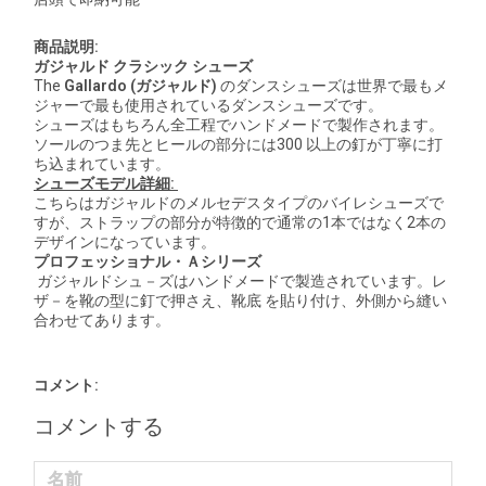
商品説明:
ガジャルド クラシック シューズ
The
Gallardo (
ガジャルド
)
のダンスシューズは世界で最もメ
ジャーで最も使用されているダンスシューズです。
シューズはもちろん全工程でハンドメードで製作されます。
ソールのつま先とヒールの部分には300 以上の釘が丁寧に打
ち込まれています。
シューズモデル詳細
:
こちらはガジャルドのメルセデスタイプのバイレシューズで
すが、ストラップの部分が特徴的で通常の1本ではなく2本の
デザインになっています。
プロフェッショナル・Ａシリーズ
ガジャルドシュ－ズはハンドメードで製造されています。レ
ザ－を靴の型に釘で押さえ、靴底 を貼り付け、外側から縫い
合わせてあります。
コメント:
コメントする
名前