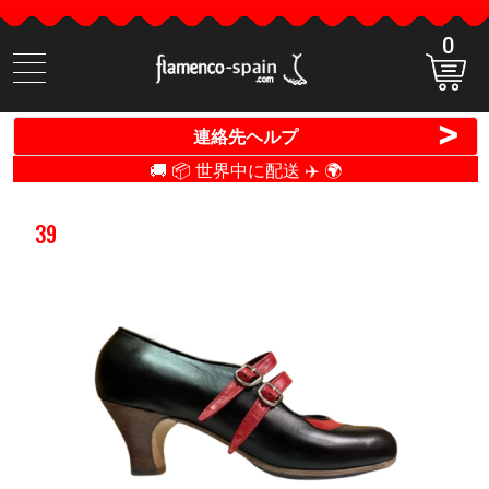
0
商
品
検
>
連絡先ヘルプ
索
🚚 📦 世界中に配送 ✈️ 🌍
39