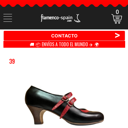
0
Buscar
productos
>
CONTACTO
🚚 📦 ENVÍOS A TODO EL MUNDO ✈️ 🌍
39