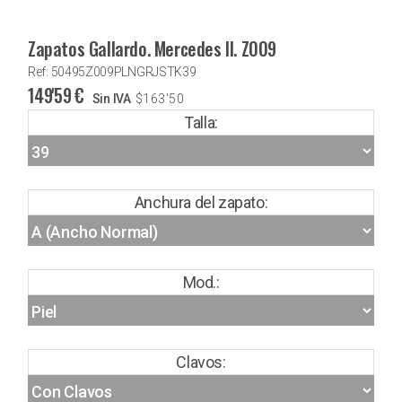
Zapatos Gallardo. Mercedes II. Z009
Ref: 50495Z009PLNGRJSTK39
149'59
€
Sin IVA
$
163'50
Talla:
Anchura del zapato:
Mod.:
Clavos: