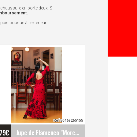
e chaussure en porte deux. S
remboursement.
puis cousue à l'extérieur.
Ref:50469265155
'79
€
Jupe de Flamenco "Morente". Davedans