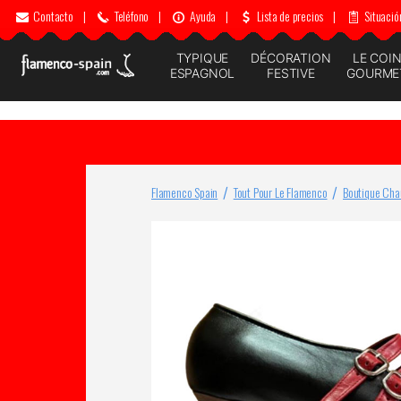
Contacto
|
Teléfono
|
Ayuda
|
Lista de precios
|
Situació
TYPIQUE
DÉCORATION
LE COI
ESPAGNOL
FESTIVE
GOURME
Flamenco Spain
Tout Pour Le Flamenco
Boutique Cha