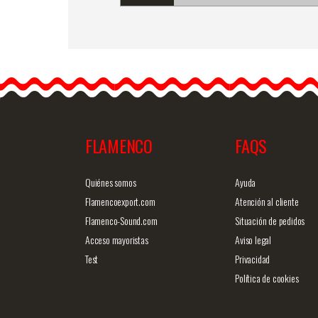
Set de fleurs flamenco
(Bouquet). Rosalba
Il est important de se
montrer sous son meilleu
jour.…
FLAMENCO
FAQS
Information détaillée
Vue rap
Quiénes somos
Ayuda
Flamencoexport.com
Atención al cliente
Flamenco-Sound.com
Situación de pedidos
Acceso mayoristas
Aviso legal
Test
Privacidad
Política de cookies