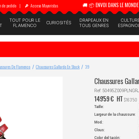
🚚 📦 ENVOI DANS LE MONDE 
n de pedido
|
Acceso Mayoristas
N
TOUT POUR LE
DRAPEAUX EN
CULTUR
CURIOSITÉS
T
FLAMENCO
TOUS GENRES
ESPAGNO
ussures De Flamenco
Chaussures Gallardo En Stock
39
Chaussures Galla
Ref: 50495Z009PLNGR
149'59
€
HT
$
163'50
Taille:
Largeur de la chaussure:
Mod.:
Clous:
Color del tacón: