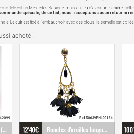
modèle est un Mercedes Basique, mais au lieu d'avoir une lanière, cett
commande spéciale, de ce fait, nous n'acceptons aucun retour ni 
le. Le cuir est fixé à l'embauchoir avec des clous, la semelle est collée 
ussi acheté :
942099
Ref:50639PNL00184
12'40
€
100
Set de fleurs flamenco (Bouquet). Rosalba
Boucles d'oreilles longues de flamenco avec des&hellip;