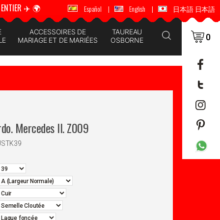
ENTIER ✈️ 🌍
🚚 📦 ENVOI DANS LE MONDE ENTIER ✈️ 🌍
Español
|
English
|
日本語 日本語
E
ACCESSOIRES DE
TAUREAU
0
LE
MARIAGE ET DE MARIÉES
OSBORNE
rdo. Mercedes II. Z009
JSTK39