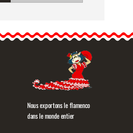
Jupe de Flamenco
"Morente". Davedans
Jupe longue avec ceinture.
Volant supérieur en tissu…
formation détaillée
Vue rapide
Nous exportons le flamenco
dans le monde entier