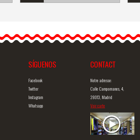
Boucles d'oreilles longues
de flamenco avec des
fleurs et un design
r
classique. Noir
Longues boucles…
SÍGUENOS
CONTACT
ide
Information détaillée
Vue rapide
In
Facebook
Notre adresse:
Twitter
Calle Campomanes, 4,
Instagram
28013, Madrid
Whatsapp
Voir carte