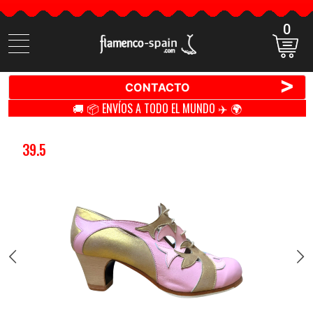
0
Buscar
productos
>
CONTACTO
🚚 📦 ENVÍOS A TODO EL MUNDO ✈️ 🌍
39.5