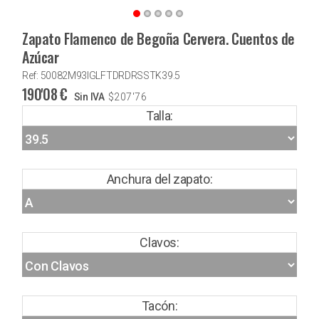
Zapato Flamenco de Begoña Cervera. Cuentos de
Azúcar
Ref: 50082M93IGLFTDRDRSSTK39.5
190'08
€
Sin IVA
$
207'76
Talla:
Anchura del zapato:
Clavos:
Tacón: