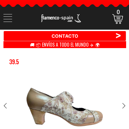
0
Buscar
productos
>
CONTACTO
🚚 📦 ENVÍOS A TODO EL MUNDO ✈️ 🌍
39.5