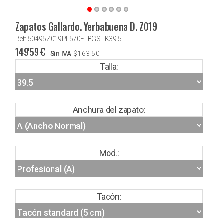
Zapatos Gallardo. Yerbabuena D. Z019
Ref: 50495Z019PL570FLBGSTK39.5
149'59
€
Sin IVA
$
163'50
Talla:
Anchura del zapato:
Mod.:
Tacón: