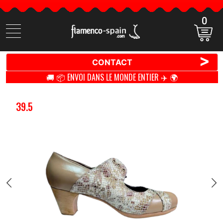
0
Cherchez
des
produits
>
CONTACT
🚚 📦 ENVOI DANS LE MONDE ENTIER ✈️ 🌍
39.5