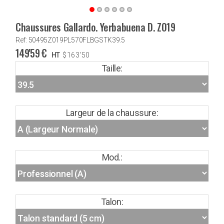
Chaussures Gallardo. Yerbabuena D. Z019
Ref: 50495Z019PL570FLBGSTK39.5
149'59
€
HT
$
163'50
Taille:
Largeur de la chaussure:
Mod.:
Talon: