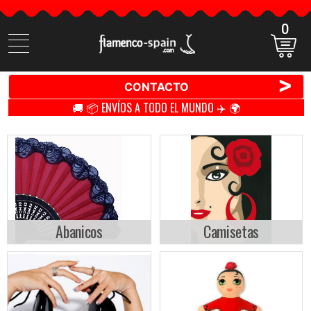
0
Buscar
productos
>
CONTACTO
🚚 📦 ENVÍOS A TODO EL MUNDO ✈️ 🌍
Abanicos
Camisetas