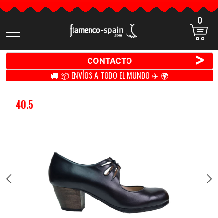
0
Buscar
productos
>
CONTACTO
🚚 📦 ENVÍOS A TODO EL MUNDO ✈️ 🌍
40.5