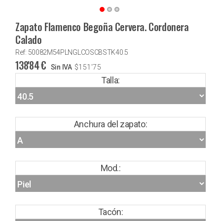
Zapato Flamenco Begoña Cervera. Cordonera
Calado
Ref: 50082M54PLNGLCOSCBSTK40.5
138'84
€
Sin IVA
$
151'75
Talla:
Anchura del zapato:
Mod.:
Tacón: