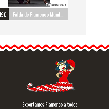
Ref:504694035
49
€
Falda de Flamenco Manilva. Davedans
Falda de Flamenco
Manilva. Davedans
Davedans ofrece a las
bailaoras de flamenco, las
mejores faldas…
Info. detallada
Vista rápida
Exportamos Flamenco a todos