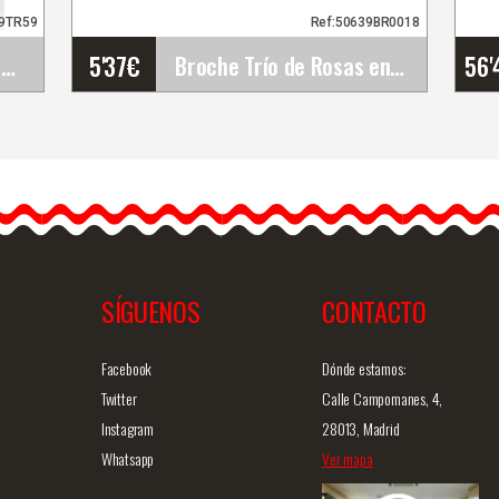
19TR59
Ref:50639BR0018
5'37
€
56'
Rosa Grande King. Flor Flamenca Ciruela TR59. 17cm
Broche Trío de Rosas en Resina. Malva
Broche Trío de Rosas en
Resina. Malva
Embellece tu mantoncillo
flamenco con nuestro
encantador broche…
SÍGUENOS
CONTACTO
ida
Info. detallada
Vista rápida
Facebook
Dónde estamos:
Twitter
Calle Campomanes, 4,
Instagram
28013, Madrid
Whatsapp
Ver mapa