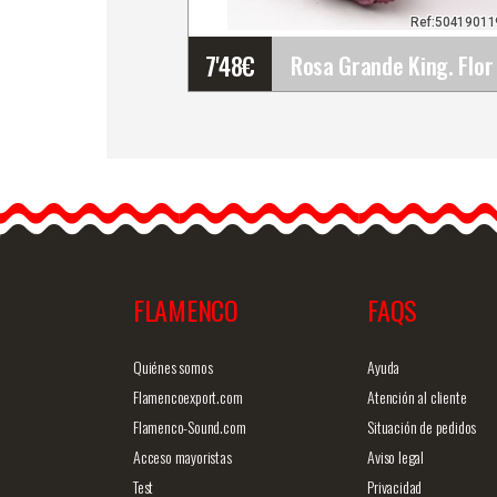
Ref:5041901
7'48
€
Rosa Grande King. Flor
Flamenca Ciruela TR59.
17cm
Los trajes más sencillos,
los puedes llenar de…
FLAMENCO
FAQS
Info. detallada
Vista ráp
Quiénes somos
Ayuda
Flamencoexport.com
Atención al cliente
Flamenco-Sound.com
Situación de pedidos
Acceso mayoristas
Aviso legal
Test
Privacidad