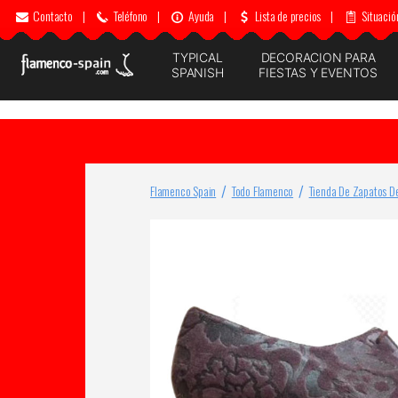
Contacto
|
Teléfono
|
Ayuda
|
Lista de precios
|
Situació
TYPICAL
DECORACION PARA
SPANISH
FIESTAS Y EVENTOS
Flamenco Spain
Todo Flamenco
Tienda De Zapatos D