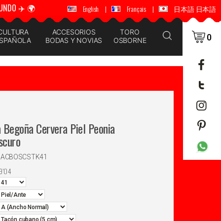
UNDO ✈️ 🌍
🚚 📦 ENVÍOS A TODO EL MUNDO ✈️ 🌍
English
|
Français
|
日本語 日本語
CULTURA
ACCESORIOS
TORO
0
SPAÑOLA
BODAS Y NOVIAS
OSBORNE
 Begoña Cervera Piel Peonia
scuro
NIACBOSCSTK41
9'04