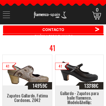
0
Buscar
productos
>
CONTACTO
🚚 📦 ENVÍOS A TODO EL MUNDO ✈️ 🌍
41
41
41
149'59
€
133'88
€
Gallardo - Zapatos para
Zapatos Gallardo. Fatima
baile flamenco.
Cordones. Z042
Modelo&hellip;