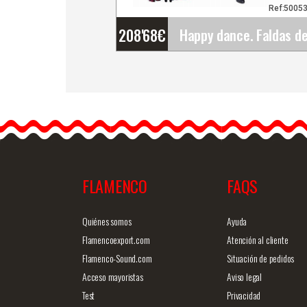
Ref:5005
208'68
€
Happy dance. Faldas de
Flamenco para Escenario 
Ensayo. Ref.
EF221PE22PS13PS80PS
Falda de…
FLAMENCO
FAQS
Info. detallada
Vista ráp
Quiénes somos
Ayuda
Flamencoexport.com
Atención al cliente
Flamenco-Sound.com
Situación de pedidos
Acceso mayoristas
Aviso legal
Test
Privacidad