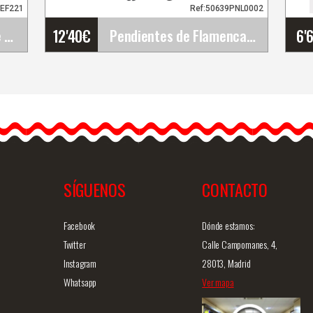
3EF221
Ref:50639PNL0002
12'40
€
6'
Happy dance. Faldas de Flamenco para Escenario y&hellip;
Pendientes de Flamenca y Fiesta
Pendientes de Flamenca y
y
Fiesta
Os presentamos
80PS43
pendientes de flamenca
hechos a mano
artesanalmente.…
SÍGUENOS
CONTACTO
ida
Info. detallada
Vista rápida
Facebook
Dónde estamos:
Twitter
Calle Campomanes, 4,
Instagram
28013, Madrid
Whatsapp
Ver mapa