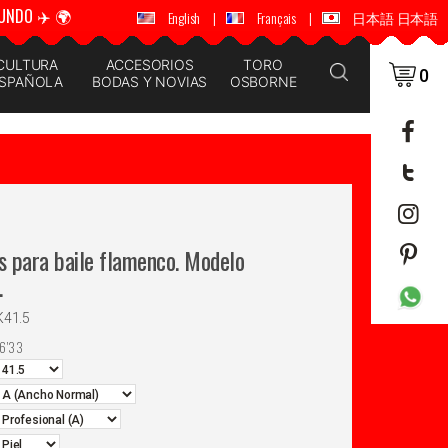
UNDO ✈️ 🌍
🚚 📦 ENVÍOS A TODO EL MUNDO ✈️ 🌍
English
|
Français
|
日本語 日本語
CULTURA
ACCESORIOS
TORO
0
SPAÑOLA
BODAS Y NOVIAS
OSBORNE
s para baile flamenco. Modelo
.
K41.5
6'33