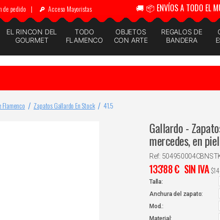
🚚 📦 ENVÍOS A TODO EL M
n de pedido
|
Acceso Mayoristas
EL RINCON DEL
TODO
OBJETOS
REGALOS DE
GOURMET
FLAMENCO
CON ARTE
BANDERA
E
e Flamenco
Zapatos Gallardo En Stock
41.5
Gallardo - Zapato
mercedes, en piel
Ref: 504950004CBNST
133'88
€
SIN IVA
$
14
Talla:
Anchura del zapato:
Mod.:
Material: