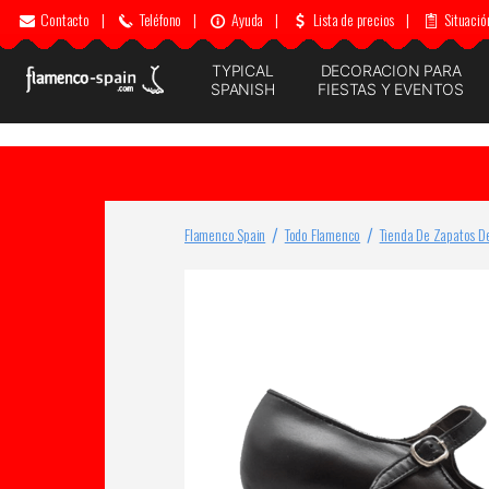
Contacto
|
Teléfono
|
Ayuda
|
Lista de precios
|
Situació
TYPICAL
DECORACION PARA
SPANISH
FIESTAS Y EVENTOS
Flamenco Spain
Todo Flamenco
Tienda De Zapatos D