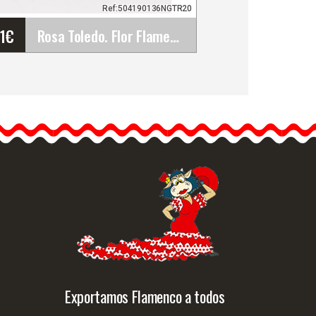
Ref:504190136NGTR20
61
€
Rosa Toledo. Flor Flamenca Negra TR20. 13cm
Rosa Toledo. Flor
Flamenca Negra TR20.
13cm
La rosa negra es una
elección audaz que exuda
misterio y…
Info. detallada
Vista rápida
Exportamos Flamenco a todos