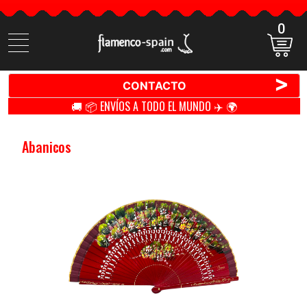
0
Buscar
productos
>
CONTACTO
🚚 📦 ENVÍOS A TODO EL MUNDO ✈️ 🌍
Abanicos