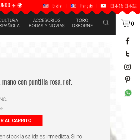
UNDO ✈️ 🌍
🚚 📦 ENVÍOS A TODO EL MUNDO ✈️ 🌍
English
|
Français
|
日本語 日本語
CULTURA
ACCESORIOS
TORO
0
SPAÑOLA
BODAS Y NOVIAS
OSBORNE
 mano con puntilla rosa. ref.
ENCJ
55
IR AL CARRITO
en stock la salida es inmediata. Si no