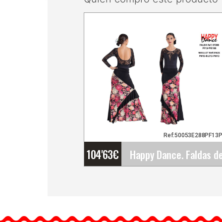
Ref:50053E288PF13
104'63
€
Happy Dance. Faldas de
Flamenco para Ensayo y
Escenario. Ref.