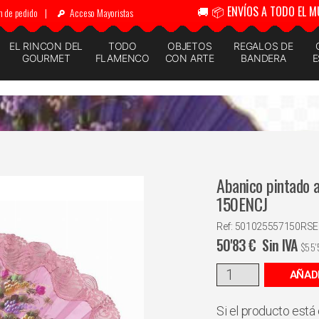
🚚 📦 ENVÍOS A TODO EL M
n de pedido
|
Acceso Mayoristas
EL RINCON DEL
TODO
OBJETOS
REGALOS DE
GOURMET
FLAMENCO
CON ARTE
BANDERA
E
Abanico pintado a
150ENCJ
Ref: 501025557150RS
50'83
€
Sin IVA
$
55'
AÑAD
Si el producto está 