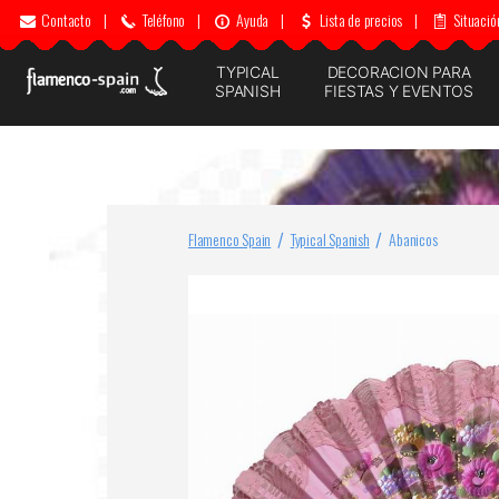
Contacto
|
Teléfono
|
Ayuda
|
Lista de precios
|
Situació
TYPICAL
DECORACION PARA
SPANISH
FIESTAS Y EVENTOS
Flamenco Spain
Typical Spanish
Abanicos