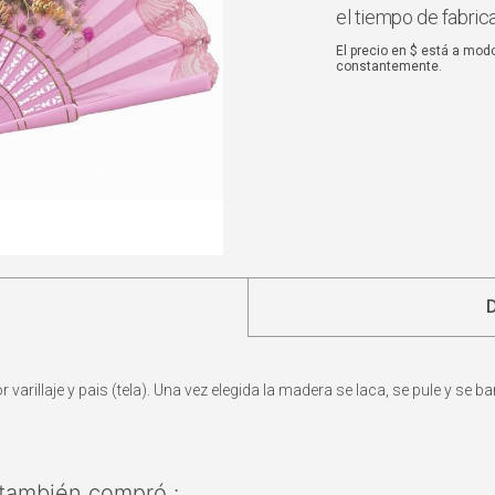
el tiempo de fabric
El precio en $ está a mod
constantemente.
arillaje y pais (tela). Una vez elegida la madera se laca, se pule y se b
también compró :