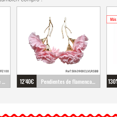
Más 
PFE100
Ref:5063900CLVLRSBB
12'40
€
130
Happy Dance. Faldas de Flamenco para Ensayo y&hellip;
Pendientes de flamenca ramadorada con 2 claveles&hellip;
Pendientes de flamenca
ramadorada con 2 claveles
Rosa Bebé