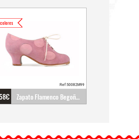
colores
Ref:50082M99
'58
€
Zapato Flamenco Begoña Cervera. Blucher Topos
Zapato Flamenco Begoña
Cervera. Blucher Topos
Zapato profesional de