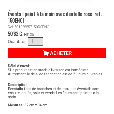
Éventail peint à la main avec dentelle rose. ref.
150ENCJ
Ref: 501025557150RSENCJ
50'83
€
HT
$
55'55
Quantité:
ACHETER
Délai d’envoi:
Si le produit est en stock la livraison est immédiate.
Autrement, le délai de fabrication est de 21 jours ouvrables
Description:
Éventails
faits de branches et de tissu. Les éventails sont
ensuite laqués, polis et vernis. Les fleurs sont peintes à la
main.
Mesures:
62 cm x 34 cm