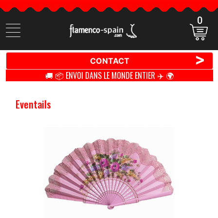
0
Cherchez
des
produits
>
CONTACT
🚚 📦 ENVOI DANS LE MONDE ENTIER ✈️ 🌍
Eventails