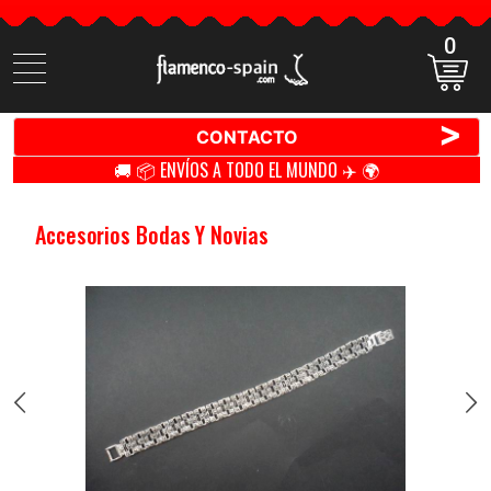
0
Buscar
productos
>
CONTACTO
🚚 📦 ENVÍOS A TODO EL MUNDO ✈️ 🌍
Accesorios Bodas Y Novias