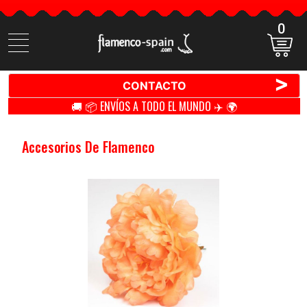
0
Buscar
productos
>
CONTACTO
🚚 📦 ENVÍOS A TODO EL MUNDO ✈️ 🌍
Accesorios De Flamenco