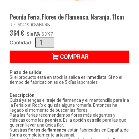
Peonía Feria. Flores de Flamenca. Naranja. 11cm
Ref: 504190086NR48
3'64
€
Sin IVA
$
3'97
Cantidad:
COMPRAR
Plazo de salida:
Si el producto está en stock la salida es inmediata. Si no el
tiempo de fabricación es de 5 días laborables
Descripción:
Quizá ya tengas el traje de flamenca y el mantoncillo para ir a
la Feria o al Rocío o quizás alguna romería. Entonces ha
llegado el momento de buscar las flores.
Para las ferias recomendamos flores más elegantes y
clásicas como las
peonías
. Es la opción estrella para las que
quieren llevar una única flor.
Nuestras
flores de flamenca
están fabricadas en España, de
forma completamente artesanal.