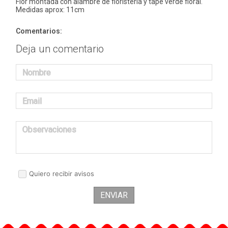
Flor montada con alambre de floristería y tape verde floral.
Medidas aprox: 11cm
Comentarios:
Deja un comentario
Nombre
Email
Observaciones
Quiero recibir avisos
ENVIAR