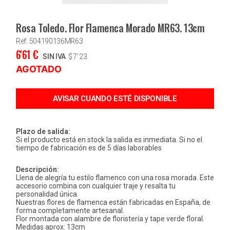
Rosa Toledo. Flor Flamenca Morado MR63. 13cm
Ref: 504190136MR63
6'61
€
SIN IVA
$
7'23
AGOTADO
Plazo de salida:
Si el producto está en stock la salida es inmediata. Si no el
tiempo de fabricación es de 5 días laborables
Descripción:
Llena de alegría tu estilo flamenco con una rosa morada. Este
accesorio combina con cualquier traje y resalta tu
personalidad única.
Nuestras flores de flamenca están fabricadas en España, de
forma completamente artesanal.
Flor montada con alambre de floristería y tape verde floral.
Medidas aprox: 13cm