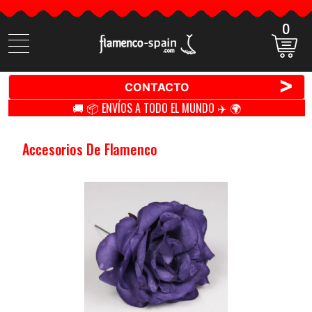
0
Buscar
productos
>
CONTACTO
🚚 📦 ENVÍOS A TODO EL MUNDO ✈️ 🌍
Accesorios De Flamenco