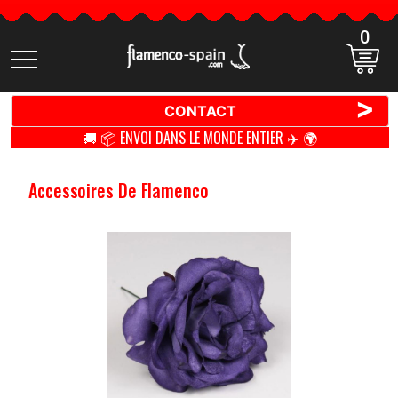
0
Cherchez
des
produits
>
CONTACT
🚚 📦 ENVOI DANS LE MONDE ENTIER ✈️ 🌍
Accessoires De Flamenco