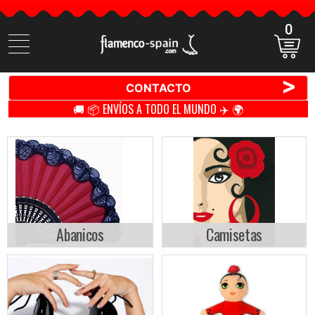
0
Buscar
productos
>
CONTACTO
🚚 📦 ENVÍOS A TODO EL MUNDO ✈️ 🌍
Abanicos
Camisetas