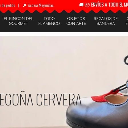
🚚 📦 ENVÍOS A TODO EL M
n de pedido
|
Acceso Mayoristas
EL RINCON DEL
TODO
OBJETOS
REGALOS DE
GOURMET
FLAMENCO
CON ARTE
BANDERA
E
IESTAS Y EVENTOS
A VER