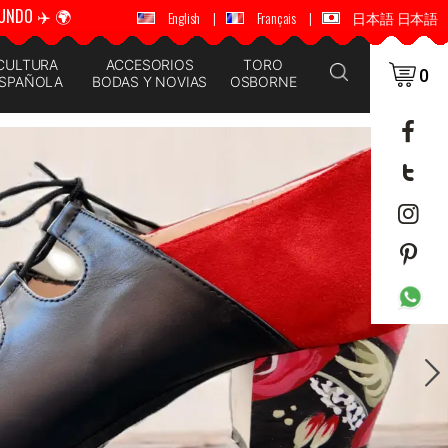
UNDO ✈️ 🌍
🚚 📦 ENVÍOS A TODO EL MUNDO ✈️ 🌍
English
|
Français
|
日本語 日本語
CULTURA
ACCESORIOS
TORO
0
SPAÑOLA
BODAS Y NOVIAS
OSBORNE