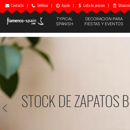
Contacto
|
Teléfono
|
Ayuda
|
Lista de precios
|
Situació
TYPICAL
DECORACION PARA
SPANISH
FIESTAS Y EVENTOS
DECORACIÓN PARA F
PULSA PAR