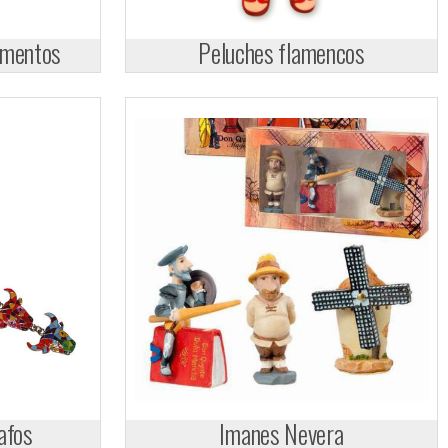
umentos
Peluches flamencos
afos
Imanes Nevera