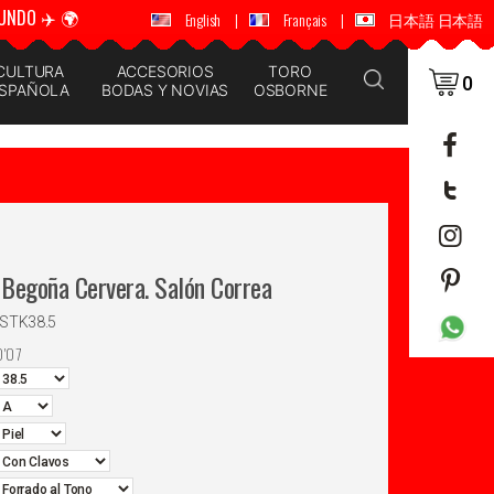
UNDO ✈️ 🌍
🚚 📦 ENVÍOS A TODO EL MUNDO ✈️ 🌍
English
|
Français
|
日本語 日本語
CULTURA
ACCESORIOS
TORO
0
SPAÑOLA
BODAS Y NOVIAS
OSBORNE
Begoña Cervera. Salón Correa
STK38.5
0'07