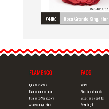
Ref:5041901
7'48
€
Rosa Grande King. Flor
Flamenca Rojo Rj09. 17c
Los trajes más sencillos,
los puedes llenar de vida
y…
FLAMENCO
FAQS
Info. detallada
Vista ráp
Quiénes somos
Ayuda
Flamencoexport.com
Atención al cliente
Flamenco-Sound.com
Situación de pedidos
Acceso mayoristas
Aviso legal