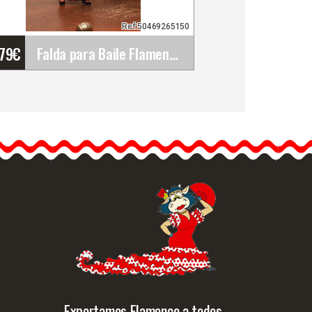
Ref:50469265150
'79
€
Falda para Baile Flamenco Jerez Crespón. Davedans
Falda para Baile Flamenco
Jerez Crespón. Davedans
Falda ajustada con fajin.
Costura en el…
Info. detallada
Vista rápida
Exportamos Flamenco a todos