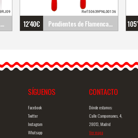
19RJ09
Ref:50639PNL00136
12'40
€
105
Rosa Grande King. Flor Flamenca Rojo Rj09. 17cm
Pendientes de Flamenca y Fiesta
Pendientes de Flamenca y
m
Fiesta
Descubre estos
pendientes artesanales de
flamenca, un
complemento…
SÍGUENOS
CONTACTO
ida
Info. detallada
Vista rápida
Facebook
Dónde estamos:
Twitter
Calle Campomanes, 4,
Instagram
28013, Madrid
Whatsapp
Ver mapa