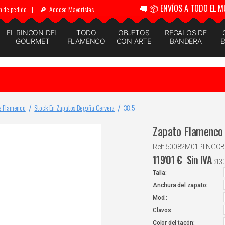
🚚 📦 ENVÍOS A TODO EL M
n de pedido
|
Acceso Mayoristas
EL RINCON DEL
TODO
OBJETOS
REGALOS DE
GOURMET
FLAMENCO
CON ARTE
BANDERA
E
e Flamenco
Stock En Zapatos Begoña Cervera
38.5
Zapato Flamenco 
Ref: 50082M01PLNGCB
119'01
€
Sin IVA
$
13
Talla:
Anchura del zapato:
Mod.:
Clavos:
Color del tacón: