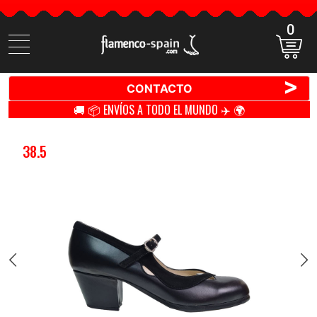
0
Buscar
productos
>
CONTACTO
🚚 📦 ENVÍOS A TODO EL MUNDO ✈️ 🌍
38.5