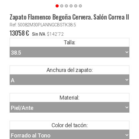
Zapato Flamenco Begoña Cervera. Salón Correa II
Ref: 50082M30PLANNGCBSTK38.5
130'58
€
Sin IVA
$
142'72
Talla:
Anchura del zapato:
Material:
Color del tacón: