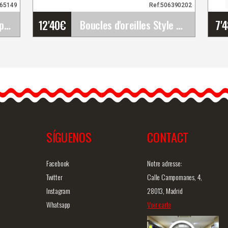
265149
Ref:506390202
12'40
€
7'
Jupe de Flamenco "Sierpes". Davedans
Boucles d'oreilles Style Gitane
Boucles d'oreilles Style
Gitane
e.
Boucles d'oreilles style
flamenco, très légères et
fabriquées à la…
SÍGUENOS
CONTACT
ide
Information détaillée
Vue rapide
In
Facebook
Notre adresse:
Twitter
Calle Campomanes, 4,
Instagram
28013, Madrid
Whatsapp
Voir carte