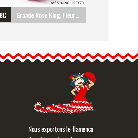
Ref:504190119FX73
48
€
Grande Rose King. Fleur de Flamenco Fuchsia. 17cm
Grande Rose King. Fleur de
Flamenco Fuchsia. 17cm
Vous pouvez habiller les
robes les plus simples…
formation détaillée
Vue rapide
Nous exportons le flamenco