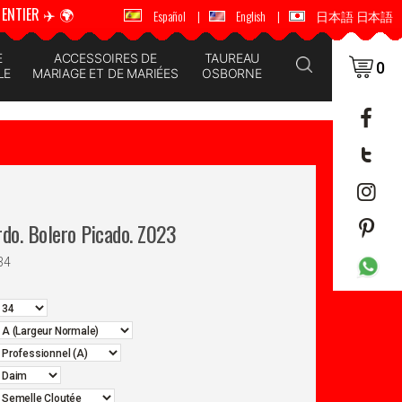
ENTIER ✈️ 🌍
🚚 📦 ENVOI DANS LE MONDE ENTIER ✈️ 🌍
Español
|
English
|
日本語 日本語
E
ACCESSOIRES DE
TAUREAU
0
LE
MARIAGE ET DE MARIÉES
OSBORNE
rdo. Bolero Picado. Z023
34