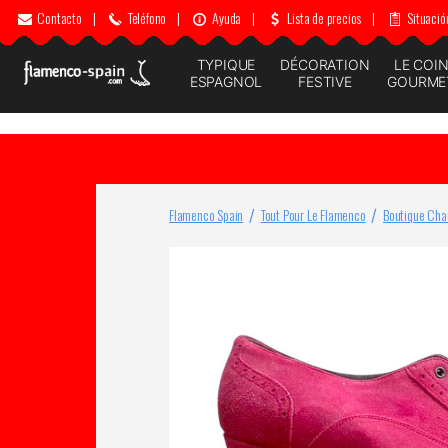
Contacto
|
Teléfono
|
Ayuda
|
Lista de precios
|
Situació
TYPIQUE
DÉCORATION
LE COI
ESPAGNOL
FESTIVE
GOURME
Flamenco Spain
Tout Pour Le Flamenco
Boutique Cha