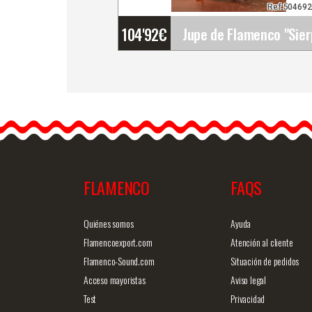
Ref:50469
104'92
€
Jupe de Flamenco
"Sierpes". Davedans
Jupe longue avec ceintur
Volant supérieur en tissu…
FLAMENCO
FAQS
Information détaillée
Vue rap
Quiénes somos
Ayuda
Flamencoexport.com
Atención al cliente
Flamenco-Sound.com
Situación de pedidos
Acceso mayoristas
Aviso legal
Test
Privacidad