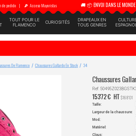
🚚 📦 ENVOI DANS LE MONDE 
n de pedido
|
Acceso Mayoristas
N
TOUT POUR LE
DRAPEAUX EN
CULTUR
CURIOSITÉS
T
FLAMENCO
TOUS GENRES
ESPAGNO
ussures De Flamenco
Chaussures Gallardo En Stock
34
Chaussures Galla
Ref: 50495Z023BGSTK
153'72
€
HT
$
168'01
Taille:
Largeur de la chaussure:
Mod.:
Matériel:
Clous: