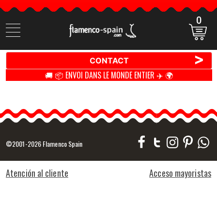
0
Cherchez
des
produits
>
CONTACT
🚚 📦 ENVOI DANS LE MONDE ENTIER ✈️ 🌍
©2001-2026 Flamenco Spain
Atención al cliente
Acceso mayoristas