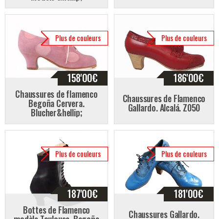
Plus de couleurs
Plus de couleurs
158'00
€
186'00
€
Chaussures de flamenco
Chaussures de Flamenco
Begoña Cervera.
Gallardo. Alcalá. Z050
Blucher&hellip;
Plus de couleurs
Plus de couleurs
187'00
€
181'00
€
Bottes de Flamenco
Chaussures Gallardo.
modèle Toulouse. Begoña