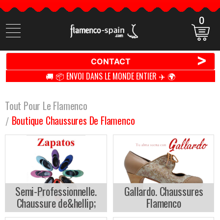
0
Cherchez
des
produits
>
CONTACT
🚚 📦 ENVOI DANS LE MONDE ENTIER ✈️ 🌍
Tout Pour Le Flamenco
Boutique Chaussures De Flamenco
Semi-Professionnelle.
Gallardo. Chaussures
Chaussure de&hellip;
Flamenco