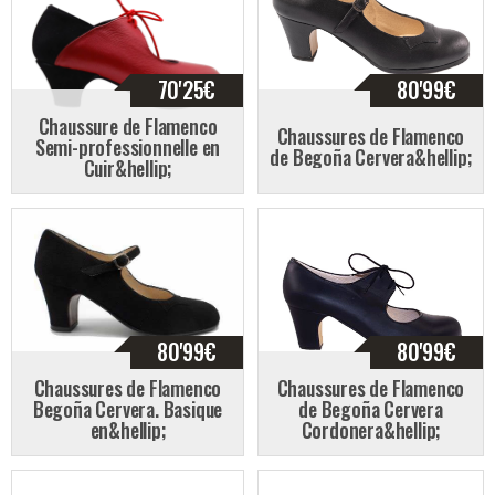
70'25
€
80'99
€
Chaussure de Flamenco
Chaussures de Flamenco
Semi-professionnelle en
de Begoña Cervera&hellip;
Cuir&hellip;
80'99
€
80'99
€
Chaussures de Flamenco
Chaussures de Flamenco
Begoña Cervera. Basique
de Begoña Cervera
en&hellip;
Cordonera&hellip;