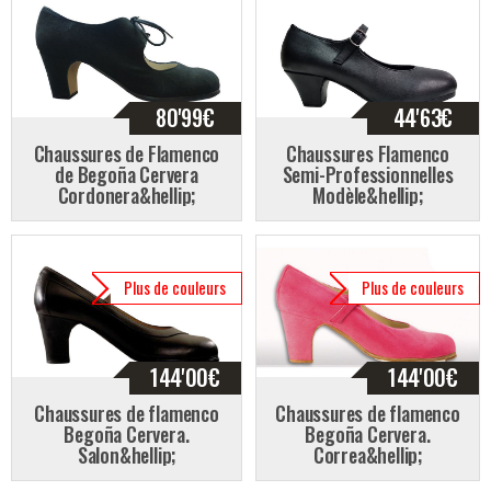
80'99
€
44'63
€
Chaussures de Flamenco
Chaussures Flamenco
de Begoña Cervera
Semi-Professionnelles
Cordonera&hellip;
Modèle&hellip;
Plus de couleurs
Plus de couleurs
144'00
€
144'00
€
Chaussures de flamenco
Chaussures de flamenco
Begoña Cervera.
Begoña Cervera.
Salon&hellip;
Correa&hellip;