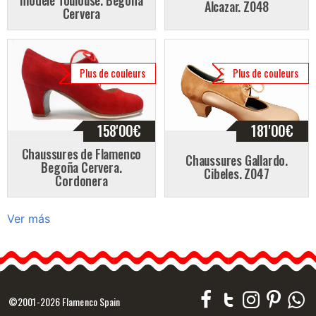
Alcazar. Z048
Cervera
Plus de couleurs
Plus de couleurs
158'00
€
181'00
€
Chaussures de Flamenco
Chaussures Gallardo.
Begoña Cervera.
Cibeles. Z047
Cordonera
Ver más
©2001-2026 Flamenco Spain