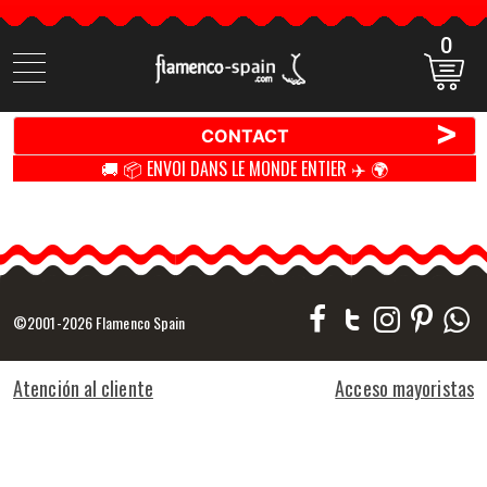
0
Cherchez
des
produits
>
CONTACT
🚚 📦 ENVOI DANS LE MONDE ENTIER ✈️ 🌍
©2001-2026 Flamenco Spain
Atención al cliente
Acceso mayoristas