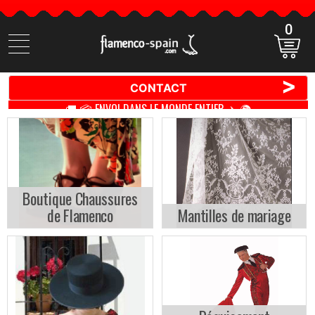
0
Cherchez
des
produits
>
CONTACT
🚚 📦 ENVOI DANS LE MONDE ENTIER ✈️ 🌍
Boutique Chaussures
de Flamenco
Mantilles de mariage