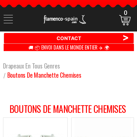
0
Cherchez
des
produits
>
CONTACT
🚚 📦 ENVOI DANS LE MONDE ENTIER ✈️ 🌍
Drapeaux En Tous Genres
Boutons De Manchette Chemises
BOUTONS DE MANCHETTE CHEMISES