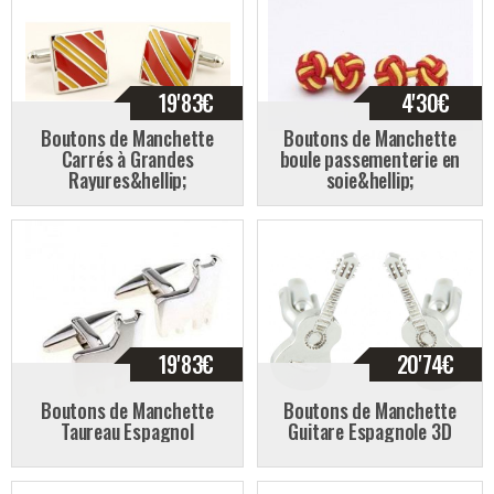
19'83
€
4'30
€
Boutons de Manchette
Boutons de Manchette
Carrés à Grandes
boule passementerie en
Rayures&hellip;
soie&hellip;
19'83
€
20'74
€
Boutons de Manchette
Boutons de Manchette
Taureau Espagnol
Guitare Espagnole 3D