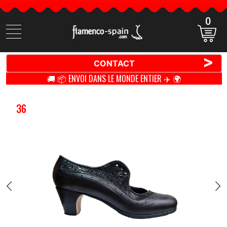
0
Cherchez
des
produits
>
CONTACT
🚚 📦 ENVOI DANS LE MONDE ENTIER ✈️ 🌍
36