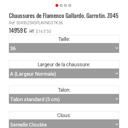
Chaussures de Flamenco Gallardo. Garrotin. Z045
Ref: 50495Z045PLAVNGSTK36
149'59
€
HT
$
163'50
Taille:
Largeur de la chaussure:
Talon:
Clous: