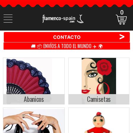
0
Buscar
productos
>
CONTACTO
🚚 📦 ENVÍOS A TODO EL MUNDO ✈️ 🌍
Abanicos
Camisetas