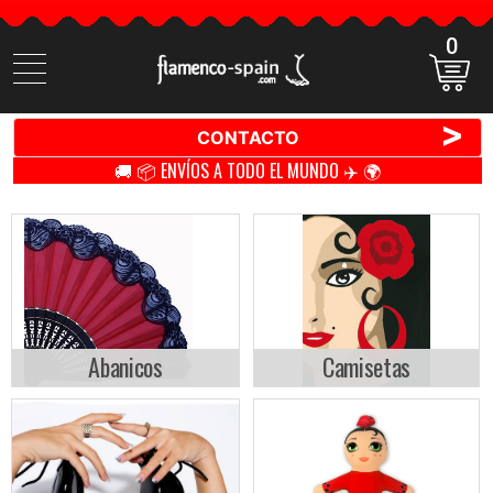
0
Buscar
productos
>
CONTACTO
🚚 📦 ENVÍOS A TODO EL MUNDO ✈️ 🌍
Abanicos
Camisetas