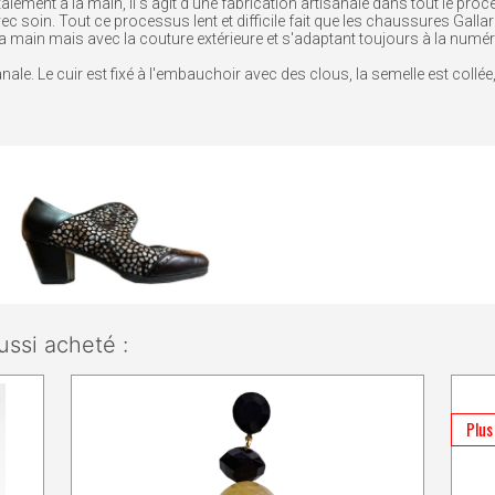
lement à la main, il s'agit d'une fabrication artisanale dans tout le proc
avec soin. Tout ce processus lent et difficile fait que les chaussures Gall
a main mais avec la couture extérieure et s'adaptant toujours à la numé
le. Le cuir est fixé à l'embauchoir avec des clous, la semelle est collée, p
ussi acheté :
Plus