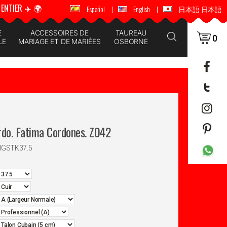
ENTIER ✈️ 🌍
🚚 📦 ENVOI DANS LE MONDE ENTIER ✈️ 🌍
Español
|
English
|
日本語 日本語
E
ACCESSOIRES DE
TAUREAU
0
LE
MARIAGE ET DE MARIÉES
OSBORNE
rdo. Fatima Cordones. Z042
NGSTK37.5