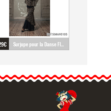
Ref:504695105
29
€
Surjupe pour la Danse Flamenco Vita. Davedans
Surjupe pour la Danse
Flamenco Vita. Davedans
La jupe Vita est une
surjupe.Jupe courte
asymétrique…
formation détaillée
Vue rapide