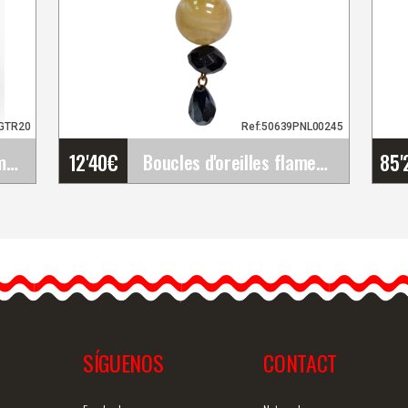
GTR20
Ref:50639PNL00245
12'40
€
85'
Petite Rose Cádiz. 10cm. Noir. TR20
Boucles d'oreilles flamenco beige et noir&hellip;
Boucles d'oreilles
flamenco beige et noir
bijouterie artisanale pour
femmes
Boucles d'oreilles…
SÍGUENOS
CONTACT
ide
Information détaillée
Vue rapide
In