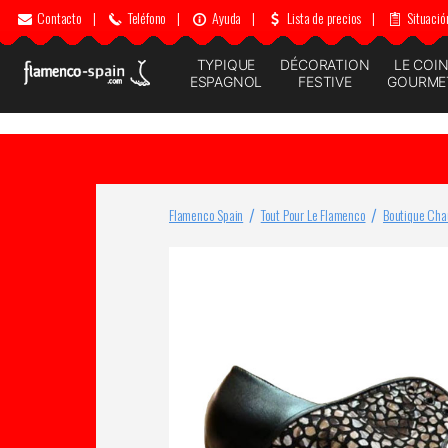
Contacto
|
Teléfono
|
Ayuda
|
Lista de precios
|
Situació
TYPIQUE
DÉCORATION
LE COI
ESPAGNOL
FESTIVE
GOURME
Flamenco Spain
Tout Pour Le Flamenco
Boutique Cha