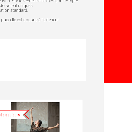
essus. Sur la semelle et le talon, on compte
ardo soient uniques.
ration standard.
uis elle est cousue à l'extérieur.
 de couleurs