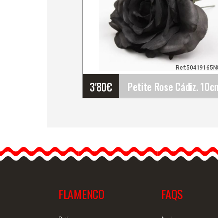
Ref:50419165N
3'80
€
Petite Rose Cádiz. 10cm.
Noir. TR20
Les fleurs sont un
accessoire idéal pour les
robes de flamenco.…
FLAMENCO
FAQS
Information détaillée
Vue rap