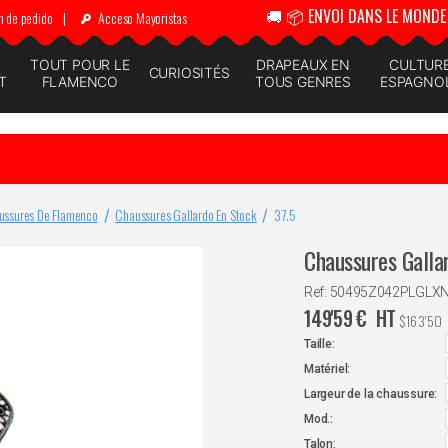
🚚 📦 ENVOI DANS LE MONDE 
n de pedido
|
Acceso Mayoristas
N
TOUT POUR LE
DRAPEAUX EN
CULTUR
CURIOSITÉS
T
FLAMENCO
TOUS GENRES
ESPAGNO
ussures De Flamenco
Chaussures Gallardo En Stock
37.5
Chaussures Galla
Ref: 50495Z042PLGLX
149'59
€
HT
$
163'50
Taille:
Matériel:
Largeur de la chaussure:
Mod.:
Talon: