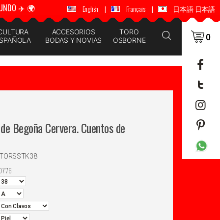
UNDO ✈️ 🌍
🚚 📦 ENVÍOS A TODO EL MUNDO ✈️ 🌍
English
|
Français
|
日本語 日本語
CULTURA
ACCESORIOS
TORO
0
SPAÑOLA
BODAS Y NOVIAS
OSBORNE
de Begoña Cervera. Cuentos de
NTORSSTK38
07'76