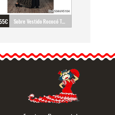
Ref:504695104
'55
€
Sobre Vestido Rococó Tul Elástico Estampado.&hellip;
Sobre Vestido Rococó Tul
Elástico Estampado.
Davedans
Vestido largo con escote
barca y manga 3/4.…
Info. detallada
Vista rápida