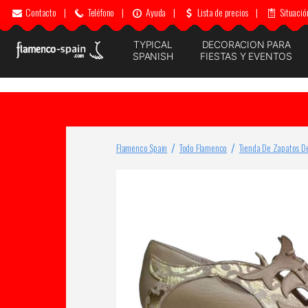
Contacto
|
Teléfono
|
Ayuda
|
Lista de precios
|
Situació
TYPICAL
DECORACION PARA
SPANISH
FIESTAS Y EVENTOS
Flamenco Spain
Todo Flamenco
Tienda De Zapatos D