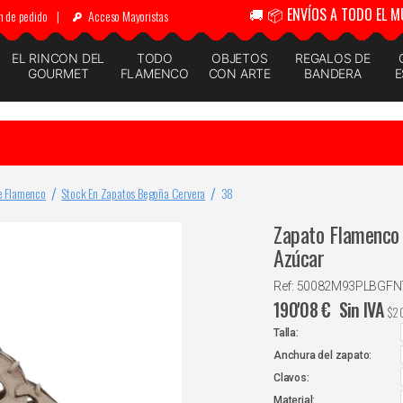
🚚 📦 ENVÍOS A TODO EL M
n de pedido
|
Acceso Mayoristas
EL RINCON DEL
TODO
OBJETOS
REGALOS DE
GOURMET
FLAMENCO
CON ARTE
BANDERA
E
e Flamenco
Stock En Zapatos Begoña Cervera
38
Zapato Flamenco 
Azúcar
Ref: 50082M93PLBGF
190'08
€
Sin IVA
$
2
Talla:
Anchura del zapato:
Clavos:
Material: