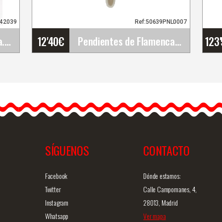
942039
Ref:50639PNL0007
12'40
€
123
Ramilletes de Flamenca. Sonia
Pendientes de Flamenca Originales
Pendientes de Flamenca
Originales
Los pendientes de
flamenca son vistosos e
ideales para lucirlos con…
SÍGUENOS
CONTACTO
ida
Info. detallada
Vista rápida
Facebook
Dónde estamos:
Twitter
Calle Campomanes, 4,
Instagram
28013, Madrid
Whatsapp
Ver mapa