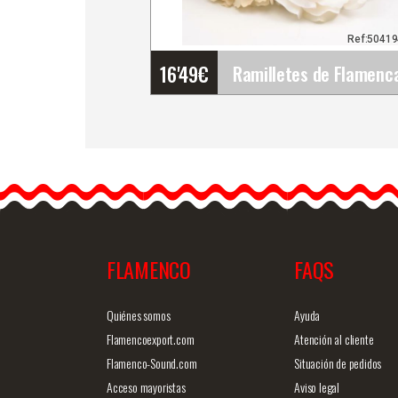
Ref:5041
16'49
€
Ramilletes de Flamenca.
Sonia
Ramilletes de flores de
flamenca diseñados y
realizados a mano. Elige…
FLAMENCO
FAQS
Info. detallada
Vista ráp
Quiénes somos
Ayuda
Flamencoexport.com
Atención al cliente
Flamenco-Sound.com
Situación de pedidos
Acceso mayoristas
Aviso legal