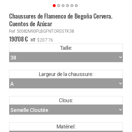
Chaussures de Flamenco de Begoña Cervera.
Cuentos de Azúcar
Ref: 50082M93PLBGFNTORSSTK38
190'08
€
HT
$
207'76
Taille:
Largeur de la chaussure:
Clous:
Matériel: