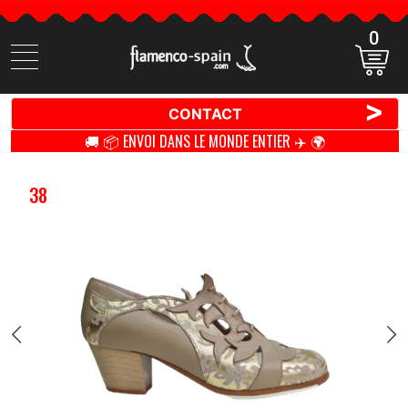
0
Cherchez
des
produits
>
CONTACT
🚚 📦 ENVOI DANS LE MONDE ENTIER ✈️ 🌍
38