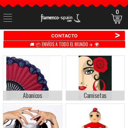
0
Buscar
productos
>
CONTACTO
🚚 📦 ENVÍOS A TODO EL MUNDO ✈️ 🌍
Abanicos
Camisetas