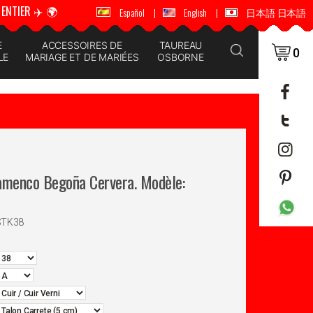
ENTIER ✈️ 🌍
🚚 📦 ENVOI DANS LE MONDE ENTIER ✈️ 🌍
Español
|
English
|
日本語 日本語
E
ACCESSOIRES DE
TAUREAU
0
LE
MARIAGE ET DE MARIÉES
OSBORNE
amenco Begoña Cervera. Modèle:
STK38