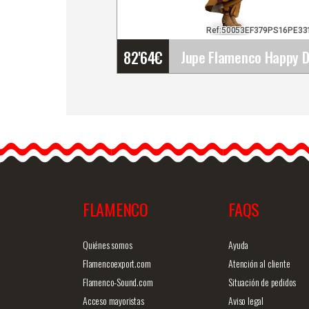
Ref:50053EF379PS16PE33
82'64
€
Jupe Flamenco Happy
Dance. Ref.
EF379PS16PE331PS22
Découvrez la jupe de dan
flamenco Happy Dance,…
FLAMENCO
FAQS
Information détaillée
Vue rap
Quiénes somos
Ayuda
Flamencoexport.com
Atención al cliente
Flamenco-Sound.com
Situación de pedidos
Acceso mayoristas
Aviso legal