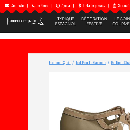
Contacto
|
Teléfono
|
Ayuda
|
Lista de precios
|
Situació
TYPIQUE
DÉCORATION
LE COI
ESPAGNOL
FESTIVE
GOURME
Flamenco Spain
Tout Pour Le Flamenco
Boutique Cha