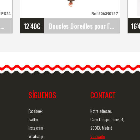
1PS22
Ref:506390157
12'40
€
16'
Jupe Flamenco Happy Dance. Ref. EF379PS16PE331PS22
Boucles D'oreilles pour Flamenco et Soirée
Boucles D'oreilles pour
Flamenco et Soirée
Nous vous présentons nos
se
boucles d'oreilles
flamenco…
SÍGUENOS
CONTACT
ide
Information détaillée
Vue rapide
In
Facebook
Notre adresse:
Twitter
Calle Campomanes, 4,
Instagram
28013, Madrid
Whatsapp
Voir carte