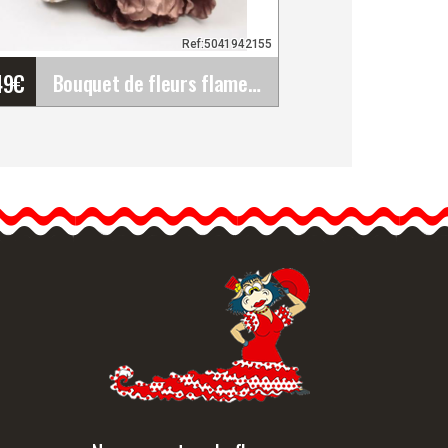
Ref:5041942155
49
€
Bouquet de fleurs flamenco. Ref. 42155
Bouquet de fleurs
flamenco. Ref. 42155
Les bouquets flamenco
composés de différentes
fleurs sont…
formation détaillée
Vue rapide