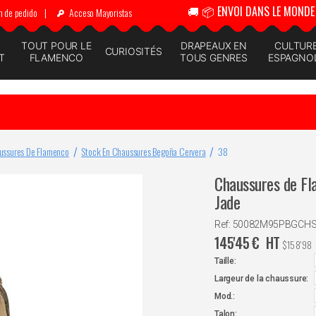
🚚 📦 ENVOI DANS LE MONDE 
n de pedido
|
Acceso Mayoristas
N
TOUT POUR LE
DRAPEAUX EN
CULTUR
CURIOSITÉS
T
FLAMENCO
TOUS GENRES
ESPAGNO
ussures De Flamenco
Stock En Chaussures Begoña Cervera
38
Chaussures de Fl
Jade
Ref: 50082M95PBGCH
145'45
€
HT
$
158'98
Taille:
Largeur de la chaussure:
Mod.:
Talon: