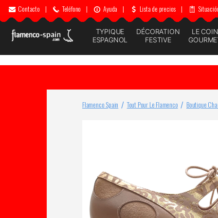
Contacto
|
Teléfono
|
Ayuda
|
Lista de precios
|
Situació
TYPIQUE
DÉCORATION
LE COI
ESPAGNOL
FESTIVE
GOURME
Flamenco Spain
Tout Pour Le Flamenco
Boutique Cha