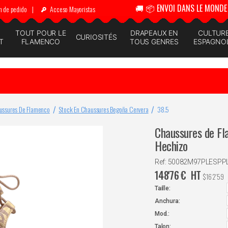
🚚 📦 ENVOI DANS LE MONDE 
n de pedido
|
Acceso Mayoristas
N
TOUT POUR LE
DRAPEAUX EN
CULTUR
CURIOSITÉS
T
FLAMENCO
TOUS GENRES
ESPAGNO
ussures De Flamenco
Stock En Chaussures Begoña Cervera
38.5
Chaussures de Fl
Hechizo
Ref: 50082M97PLESP
148'76
€
HT
$
162'59
Taille:
Anchura:
Mod.:
Talon: