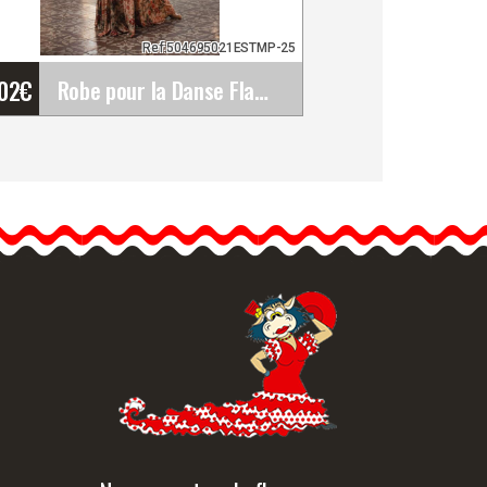
Ref:504695021ESTMP-25
'02
€
Robe pour la Danse Flamenco modèle Amelia&hellip;
Robe pour la Danse
Flamenco modèle Amelia
Estampado. Davedans
Davedans a créé une
collection unique…
formation détaillée
Vue rapide