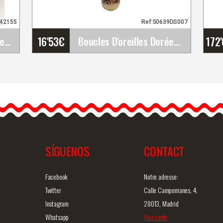
942155
Ref:50639DS007
16'53
€
172
Bouquet de fleurs flamenco. Ref. 42155
Boucles D'oreilles Dorées Flamencos avec Anneau et&hellip;
Boucles D'oreilles Dorées
Flamencos avec Anneau et
Sphère Gravée
Boucles d'oreilles dorées
de style…
SÍGUENOS
CONTACT
ide
Information détaillée
Vue rapide
In
Facebook
Notre adresse:
Twitter
Calle Campomanes, 4,
Instagram
28013, Madrid
Whatsapp
Voir carte