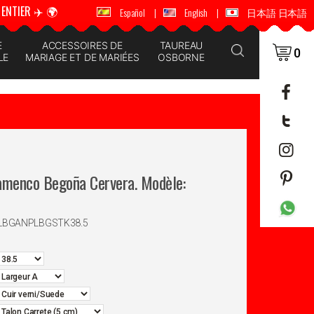
ENTIER ✈️ 🌍
🚚 📦 ENVOI DANS LE MONDE ENTIER ✈️ 🌍
Español
|
English
|
日本語 日本語
E
ACCESSOIRES DE
TAUREAU
0
LE
MARIAGE ET DE MARIÉES
OSBORNE
amenco Begoña Cervera. Modèle:
PLBGANPLBGSTK38.5