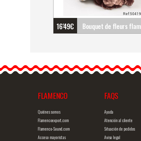
Ref:5041
16'49
€
Bouquet de fleurs
flamenco. Ref. 42155
Les bouquets flamenco
composés de différentes
fleurs sont…
FLAMENCO
FAQS
Information détaillée
Vue rap
Quiénes somos
Ayuda
Flamencoexport.com
Atención al cliente
Flamenco-Sound.com
Situación de pedidos
Acceso mayoristas
Aviso legal